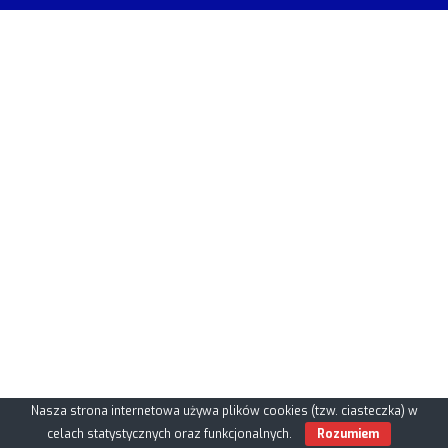
Nasza strona internetowa używa plików cookies (tzw. ciasteczka) w
celach statystycznych oraz funkcjonalnych.
Rozumiem