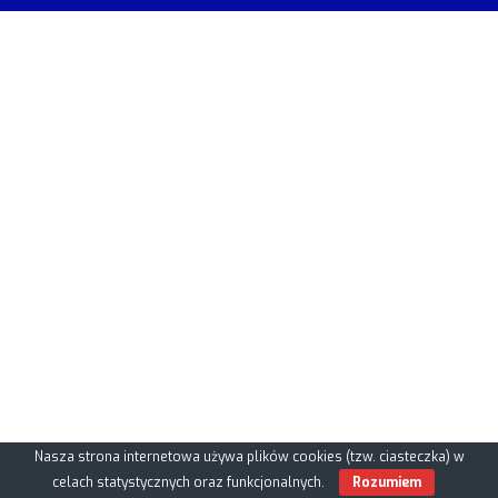
Nasza strona internetowa używa plików cookies (tzw. ciasteczka) w
celach statystycznych oraz funkcjonalnych.
Rozumiem