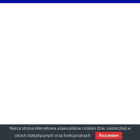
Nasza strona internetowa używa plików cookies (tzw. ciasteczka) w
celach statystycznych oraz funkcjonalnych.
Rozumiem