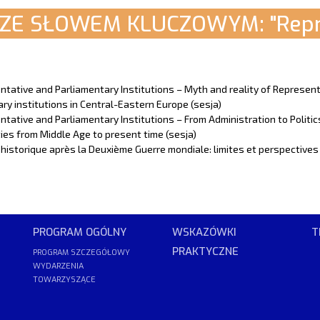
ZE SŁOWEM KLUCZOWYM: "Repre
tative and Parliamentary Institutions – Myth and reality of Representat
y institutions in Central-Eastern Europe (sesja)
ntative and Parliamentary Institutions – From Administration to Politic
ties from Middle Age to present time (sesja)
historique après la Deuxième Guerre mondiale: limites et perspectives 
PROGRAM OGÓLNY
WSKAZÓWKI
T
PRAKTYCZNE
PROGRAM SZCZEGÓŁOWY
WYDARZENIA
TOWARZYSZĄCE