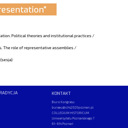
sentation"
ion. Political theories and institutional practices /
s. The role of representative assemblies /
(sesja)
RADYCJA
KONTAKT
Biuro Kongresu
bureau@ichs2020poznan.pl
COLLEGIUM HISTORICUM
Uniwersytetu Poznańskiego 7
61–614 Poznań