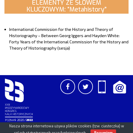
ELEMENTY ZE SŁOWEM
KLUCZOWYM: "Metahistory"
International Commission for the History and Theory of
Historiography – Between Georg Iggers and Hayden White:
Forty Years of the International Commission for the History and
Theory of Historiography (sesja)
Nasza strona internetowa używa plików cookies (tzw. ciasteczka) w
PCSS
UAM
/
PAN
© 2026