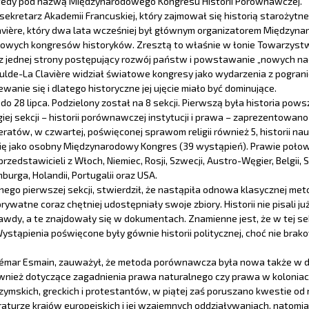
wtedy pod nazwą Międzynarodowego Kongresu Historii Porównawczej.
 sekretarz Akademii Francuskiej, który zajmował się historią staro
Clavière, który dwa lata wcześniej był głównym organizatorem Międzyna
atowych kongresów historyków. Zresztą to właśnie w łonie Towarzystwa 
ednej strony postępujący rozwój państw i powstawanie „nowych nacjo
 Maulde-La Clavière widział światowe kongresy jako wydarzenia z pograni
nie się i dlatego historyczne jej ujęcie miało być dominujące.
 28 lipca. Podzielony został na 8 sekcji. Pierwszą była historia powsz
ej sekcji – historii porównawczej instytucji i prawa – zaprezentowano 1
ów, w czwartej, poświęconej sprawom religii również 5, historii nauki 
 się jako osobny Międzynarodowy Kongres (39 wystąpień). Prawie połow
dstawicieli z Włoch, Niemiec, Rosji, Szwecji, Austro-Węgier, Belgii, Szw
burga, Holandii, Portugalii oraz USA.
nego pierwszej sekcji, stwierdził, że nastąpiła odnowa klasycznej m
prywatne coraz chętniej udostępniały swoje zbiory. Historii nie pisali
wdy, a te znajdowały się w dokumentach. Znamienne jest, że w tej sekc
ystąpienia poświęcone były gównie historii politycznej, choć nie bra
dhémar Esmain, zauważył, że metoda porównawcza była nowa także w dzi
ównież dotyczące zagadnienia prawa naturalnego czy prawa w koloniac
ymskich, greckich i protestantów, w piątej zaś poruszano kwestie od n
teraturze krajów europejskich i jej wzajemnych oddziaływaniach, natom