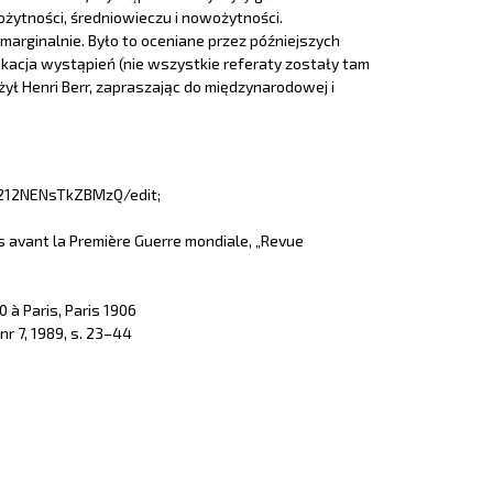
rożytności, średniowieczu i nowożytności.
marginalnie. Było to oceniane przez późniejszych
ikacja wystąpień (nie wszystkie referaty zostały tam
ył Henri Berr, zapraszając do międzynarodowej i
FXT212NENsTkZBMzQ/edit;
ns avant la Première Guerre mondiale, „Revue
 à Paris, Paris 1906
r 7, 1989, s. 23–44