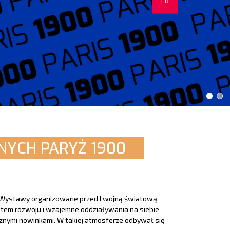
FR
NYCH PARYŻ 1900
. Wystawy organizowane przed I wojną światową
ktem rozwoju i wzajemne oddziaływania na siebie
znymi nowinkami. W takiej atmosferze odbywał się