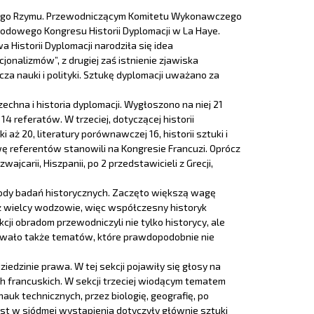
żytnego Rzymu. Przewodniczącym Komitetu Wykonawczego
rodowego Kongresu Historii Dyplomacji w La Haye.
Historii Dyplomacji narodziła się idea
nalizmów”, z drugiej zaś istnienie zjawiska
cza nauki i polityki. Sztukę dyplomacji uważano za
echna i historia dyplomacji. Wygłoszono na niej 21
4 referatów. W trzeciej, dotyczącej historii
aż 20, literatury porównawczej 16, historii sztuki i
ę referentów stanowili na Kongresie Francuzi. Oprócz
ajcarii, Hiszpanii, po 2 przedstawicieli z Grecji,
etody badań historycznych. Zaczęto większą wagę
 już wielcy wodzowie, więc współczesny historyk
ji obradom przewodniczyli nie tylko historycy, ale
kowało także tematów, które prawdopodobnie nie
edzinie prawa. W tej sekcji pojawiły się głosy na
h francuskich. W sekcji trzeciej wiodącym tematem
auk technicznych, przez biologię, geografię, po
iast w siódmej wystąpienia dotyczyły głównie sztuki