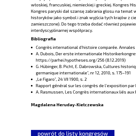
włoskiej, francuskiej, niemieckiej i greckiej. Kongres
Kongres paryski dał szansę zabrania głosu na temat wł
historyków jako symbol i znak wyjścia tych krajów z 
zamieszczone). Do tego trzeba dodać również pojawien
interdyscyplinarnej współpracy.
Bibliografia
Congrès international d’histoire comparée. Annales in
A. Dubois, Der erste internationale Historikerkong
https://parhei.hypotheses.org/256 (8.12.2019)
G. Hübinger, B. Picht, E. Dabrowska, Cultures histor
germanique internationale”, nr 12, 2010, s. 175–191
„Le Figaro”, 24 VII 1900, s. 2
Rapport général sur les congrès de l’exposition par
A. Rasmussen, Les Congrès internationaux liés aux Ex
Magdalena Heruday-Kiełczewska
powrót do listy kongresów