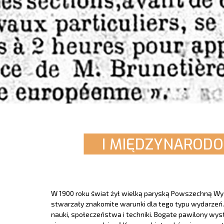
I MIĘDZYNARODO
W 1900 roku świat żył wielką paryską Powszechną Wy
stwarzały znakomite warunki dla tego typu wydarzeń. 
nauki, społeczeństwa i techniki. Bogate pawilony wy