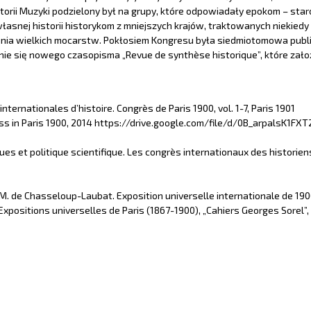
 Historii Muzyki podzielony był na grupy, które odpowiadały epokom – sta
asnej historii historykom z mniejszych krajów, traktowanych niekiedy 
cienia wielkich mocarstw. Pokłosiem Kongresu była siedmiotomowa publ
ie się nowego czasopisma „Revue de synthèse historique”, które założ
ternationales d’histoire. Congrès de Paris 1900, vol. 1-7, Paris 1901
ress in Paris 1900, 2014 https://drive.google.com/file/d/0B_arpalsK1
iques et politique scientifique. Les congrès internationaux des historie
 M. de Chasseloup-Laubat. Exposition universelle internationale de 1900
positions universelles de Paris (1867-1900), „Cahiers Georges Sorel”, n