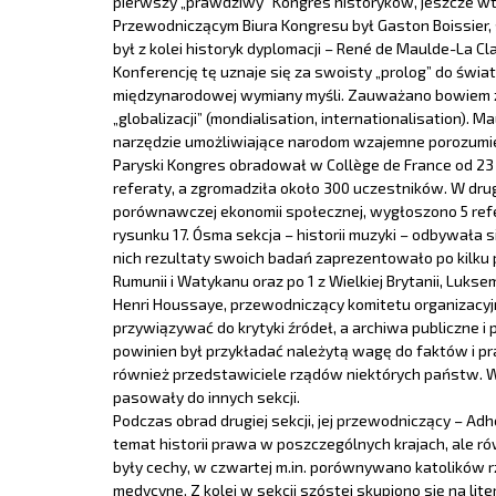
pierwszy „prawdziwy” Kongres historyków, jeszcze 
Przewodniczącym Biura Kongresu był Gaston Boissier,
był z kolei historyk dyplomacji – René de Maulde-La 
Konferencję tę uznaje się za swoisty „prolog” do świ
międzynarodowej wymiany myśli. Zauważano bowiem z j
„globalizacji” (mondialisation, internationalisation).
narzędzie umożliwiające narodom wzajemne porozumiewa
Paryski Kongres obradował w Collège de France od 23 do
referaty, a zgromadziła około 300 uczestników. W drugi
porównawczej ekonomii społecznej, wygłoszono 5 referat
rysunku 17. Ósma sekcja – historii muzyki – odbywała
nich rezultaty swoich badań zaprezentowało po kilku prze
Rumunii i Watykanu oraz po 1 z Wielkiej Brytanii, Luksem
Henri Houssaye, przewodniczący komitetu organizacyj
przywiązywać do krytyki źródeł, a archiwa publiczne i 
powinien był przykładać należytą wagę do faktów i pra
również przedstawiciele rządów niektórych państw. W
pasowały do innych sekcji.
Podczas obrad drugiej sekcji, jej przewodniczący – A
temat historii prawa w poszczególnych krajach, ale r
były cechy, w czwartej m.in. porównywano katolików rz
medycynę. Z kolei w sekcji szóstej skupiono się na li