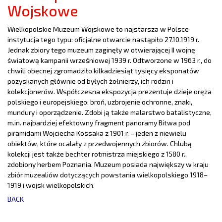
Wojskowe
Wielkopolskie Muzeum Wojskowe to najstarsza w Polsce
instytucja tego typu: oficjalne otwarcie nastąpiło 27.10.1919 r.
Jednak zbiory tego muzeum zaginęły w otwierającej II wojnę
światową kampanii wrześniowej 1939 r. Odtworzone w 1963 r., do
chwili obecnej zgromadziło kilkadziesiąt tysięcy eksponatów
pozyskanych głównie od byłych żołnierzy, ich rodzin i
kolekcjonerów. Współczesna ekspozycja prezentuje dzieje oręża
polskiego i europejskiego: broń, uzbrojenie ochronne, znaki,
mundury i oporządzenie. Zdobi ją także malarstwo batalistyczne,
m.in. najbardziej efektowny fragment panoramy Bitwa pod
piramidami Wojciecha Kossaka z 1901 r. – jeden z niewielu
obiektów, które ocalały z przedwojennych zbiorów. Chlubą
kolekcji jest także bechter rotmistrza miejskiego z 1580 r.,
zdobiony herbem Poznania. Muzeum posiada największy w kraju
zbiór muzealiów dotyczących powstania wielkopolskiego 1918–
1919 i wojsk wielkopolskich.
BACK