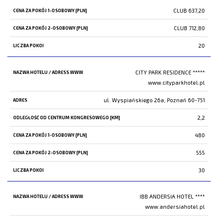
POKÓJ
CLUB 637,20
2-
OSOBOWY
CLUB 712,80
[PLN]
20
LICZBA
POKOI
CITY PARK RESIDENCE *****
www.cityparkhotel.pl
ul. Wyspiańskiego 26a, Poznań 60-751
2,2
480
555
30
IBB ANDERSIA HOTEL ****
www.andersiahotel.pl