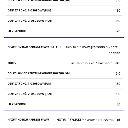
5,0
150
180
40
HOTEL GROMADA ***
www.gromada.pl/hotel-
poznan
ul. Babimojska 7, Poznań 60-161
5,0
180
210
30
HOTEL RZYMSKI ***
www.hotelrzymski.pl