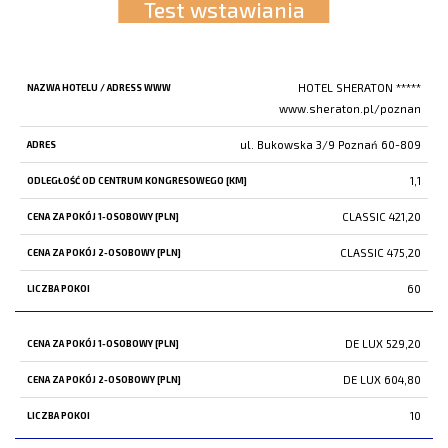
Test wstawiania
NAZWA HOTELU / ADRESS WWW
HOTEL SHERATON *****
www.sheraton.pl/poznan
ADRES
ul. Bukowska 3/9 Poznań 60-809
ODLEGŁOŚĆ
OD
1,1
CENTRUM
CLASSIC 421,20
KONGRESOWEGO
[KM]
CLASSIC 475,20
CENA
60
ZA
POKÓJ
1-
DE LUX 529,20
OSOBOWY
DE LUX 604,80
[PLN]
10
CENA
ZA