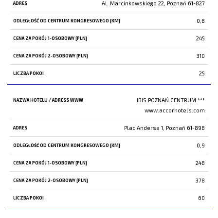
Al. Marcinkowskiego 22, Poznań 61-827
0,8
245
310
25
IBIS POZNAŃ CENTRUM ***
www.accorhotels.com
Plac Andersa 1, Poznań 61-898
0,9
248
378
60