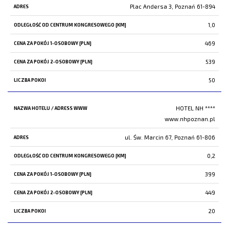
Plac Andersa 3, Poznań 61-894
1,0
469
539
50
HOTEL NH ****
www.nhpoznan.pl
ul. Św. Marcin 67, Poznań 61-806
0,2
399
449
20