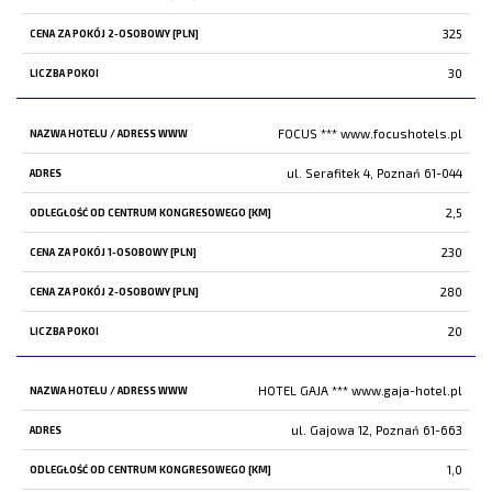
325
30
FOCUS ***
www.focushotels.pl
ul. Serafitek 4, Poznań 61-044
2,5
230
280
20
HOTEL GAJA ***
www.gaja-hotel.pl
ul. Gajowa 12, Poznań 61-663
1,0