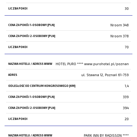
30
Nroom 348
Nroom 378
70
HOTEL PURO ****
www.purohotel.pl/poznan
ul. Stawna 12, Poznań 61-759
1,4
339
394
20
PARK INN BY RADISSON ****