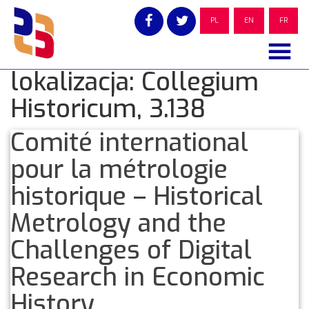
Skip
to
PL
EN
FR
content
lokalizacja:
Collegium
Historicum, 3.138
Comité international
pour la métrologie
historique – Historical
Metrology and the
Challenges of Digital
Research in Economic
History