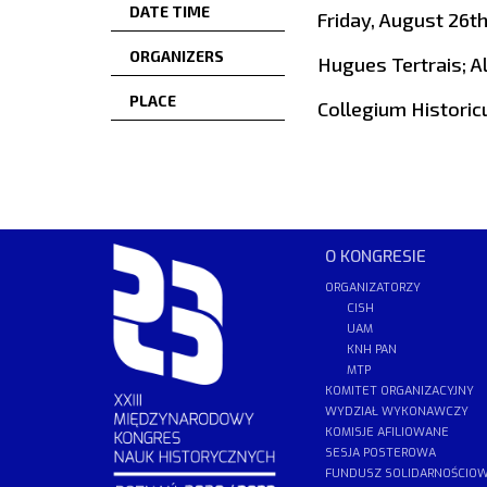
DATE TIME
Friday, August 26t
ORGANIZERS
Hugues Tertrais; A
PLACE
Collegium Historic
O KONGRESIE
ORGANIZATORZY
CISH
UAM
KNH PAN
MTP
KOMITET ORGANIZACYJNY
WYDZIAŁ WYKONAWCZY
KOMISJE AFILIOWANE
SESJA POSTEROWA
FUNDUSZ SOLIDARNOŚCIO