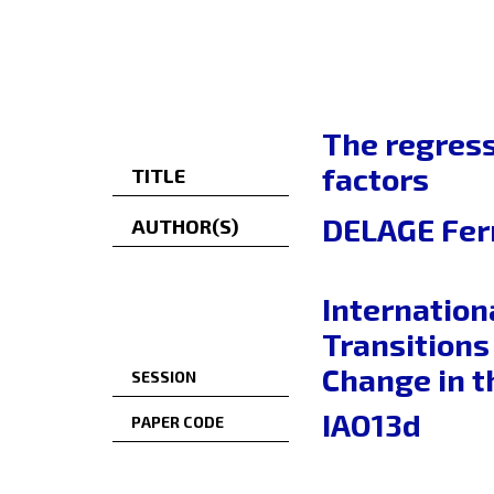
The regress
factors
TITLE
DELAGE Fe
AUTHOR(S)
Internation
Transitions 
Change in t
SESSION
IAO13d
PAPER CODE