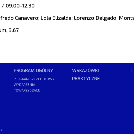
h / 09.00-12.30
lfredo Canavero; Lola Elizalde; Lorenzo Delgado; Monts
um, 3.67
PROGRAM OGÓLNY
WSKAZÓWKI
T
PRAKTYCZNE
PROGRAM SZCZEGÓŁOWY
WYDARZENIA
TOWARZYSZĄCE
WY