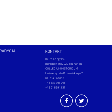
RADYCJA
KONTAKT
Biuro Kongresu
bureau@ichs2020poznan.pl
COLLEGIUM HISTORICUM
Uniwersytetu Poznańskiego 7
61–614 Poznań
+48 532 291 943
+48 61 829 15 31