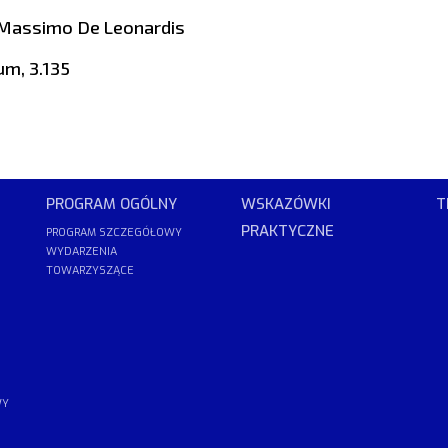
 Massimo De Leonardis
um, 3.135
PROGRAM OGÓLNY
WSKAZÓWKI
T
PRAKTYCZNE
PROGRAM SZCZEGÓŁOWY
WYDARZENIA
TOWARZYSZĄCE
WY