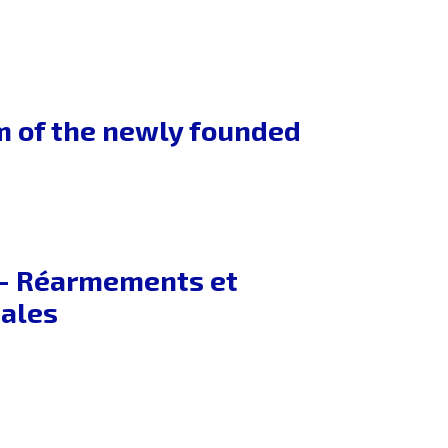
 of the newly founded
y – Réarmements et
ales