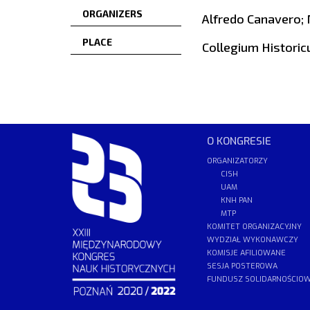
ORGANIZERS
Alfredo Canavero;
PLACE
Collegium Historic
O KONGRESIE
ORGANIZATORZY
CISH
UAM
KNH PAN
MTP
KOMITET ORGANIZACYJNY
WYDZIAŁ WYKONAWCZY
KOMISJE AFILIOWANE
SESJA POSTEROWA
FUNDUSZ SOLIDARNOŚCIO