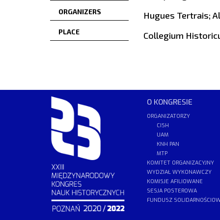
ORGANIZERS
Hugues Tertrais; A
PLACE
Collegium Historic
O KONGRESIE
ORGANIZATORZY
CISH
UAM
KNH PAN
MTP
KOMITET ORGANIZACYJNY
WYDZIAŁ WYKONAWCZY
KOMISJE AFILIOWANE
SESJA POSTEROWA
FUNDUSZ SOLIDARNOŚCIO