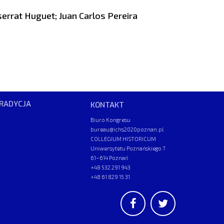
errat Huguet; Juan Carlos Pereira
RADYCJA
KONTAKT
Biuro Kongresu
bureau@ichs2020poznan.pl
COLLEGIUM HISTORICUM
Uniwersytetu Poznańskiego 7
61–614 Poznań
+48 532 291 943
+48 61 829 15 31