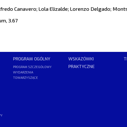
lfredo Canavero; Lola Elizalde; Lorenzo Delgado; Monts
um, 3.67
PROGRAM OGÓLNY
WSKAZÓWKI
T
PRAKTYCZNE
PROGRAM SZCZEGÓŁOWY
WYDARZENIA
TOWARZYSZĄCE
WY