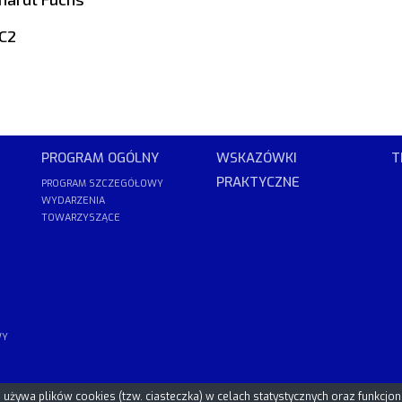
C2
PROGRAM OGÓLNY
WSKAZÓWKI
T
PRAKTYCZNE
PROGRAM SZCZEGÓŁOWY
WYDARZENIA
TOWARZYSZĄCE
WY
używa plików cookies (tzw. ciasteczka) w celach statystycznych oraz funkcjo