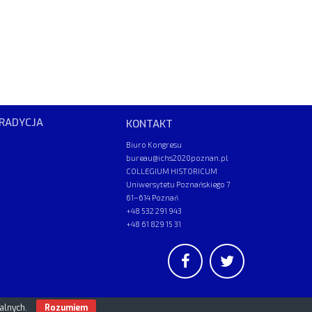
RADYCJA
KONTAKT
Biuro Kongresu
bureau@ichs2020poznan.pl
COLLEGIUM HISTORICUM
Uniwersytetu Poznańskiego 7
61–614 Poznań
+48 532 291 943
+48 61 829 15 31
UAM
/
PAN
© 2026
nalnych.
Rozumiem