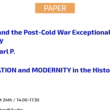
PAPER
nd the Post-Cold War Exceptional
y
rl P.
ION and MODERNITY in the History
 24th / 14.00-17.30
hardt Fuchs