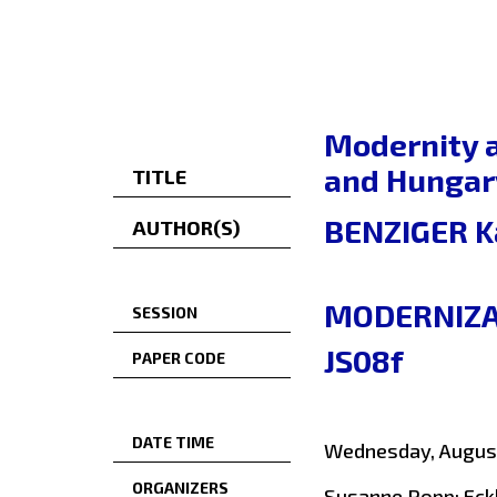
Modernity a
and Hungar
TITLE
BENZIGER Ka
AUTHOR(S)
MODERNIZAT
SESSION
JS08f
PAPER CODE
DATE TIME
Wednesday, August
ORGANIZERS
Susanne Popp; Eck