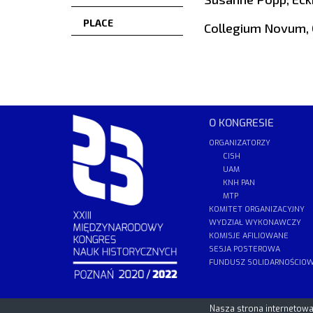
PLACE
Collegium Novum, 
O KONGRESIE
ORGANIZATORZY
CISH
UAM
KNH PAN
MTP
KOMITET ORGANIZACYJNY
WYDZIAŁ WYKONAWCZY
KOMISJE AFILIOWANE
SESJA POSTEROWA
FUNDUSZ SOLIDARNOŚCIO
PCSS
Nasza strona internetowa 