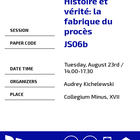
Histoire et
vérité: la
fabrique du
procès
SESSION
JS06b
PAPER CODE
Tuesday, August 23rd /
DATE TIME
14.00-17.30
ORGANIZERS
Audrey Kichelewski
PLACE
Collegium Minus, XVII