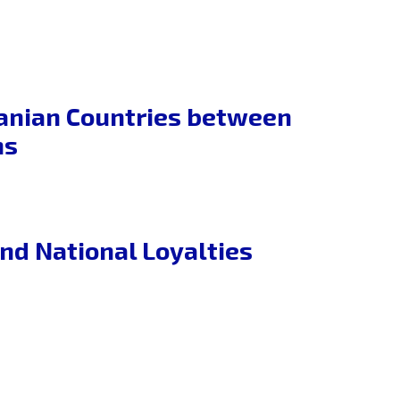
omanian Countries between
ns
and National Loyalties