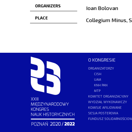
ORGANIZERS
Ioan Bolovan
PLACE
Collegium Minus, 
O KONGRESIE
ORGANIZATORZY
CISH
UAM
KNH PAN
MTP
KOMITET ORGANIZACYJNY
WYDZIAŁ WYKONAWCZY
KOMISJE AFILIOWANE
SESJA POSTEROWA
FUNDUSZ SOLIDARNOŚCIO