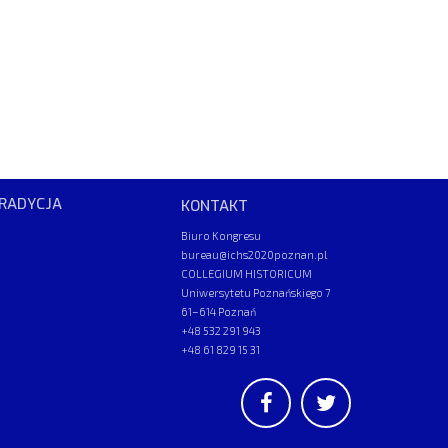
RADYCJA
KONTAKT
Biuro Kongresu
bureau@ichs2020poznan.pl
COLLEGIUM HISTORICUM
Uniwersytetu Poznańskiego 7
61–614 Poznań
+48 532 291 943
+48 61 829 15 31