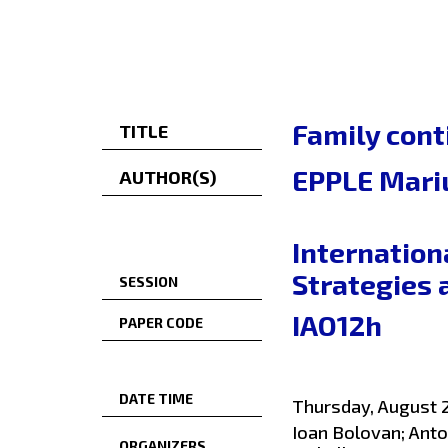
Family cont
TITLE
EPPLE Mari
AUTHOR(S)
Internation
Strategies 
SESSION
IAO12h
PAPER CODE
DATE TIME
Thursday, August 2
Ioan Bolovan; Anto
ORGANIZERS