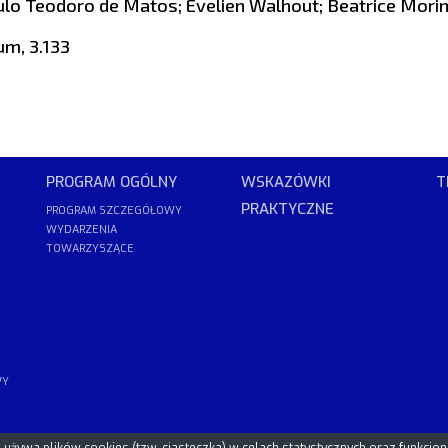
ulo Teodoro de Matos; Evelien Walhout; Beatrice Morin
um, 3.133
PROGRAM OGÓLNY
WSKAZÓWKI
T
PRAKTYCZNE
PROGRAM SZCZEGÓŁOWY
WYDARZENIA
TOWARZYSZĄCE
WY