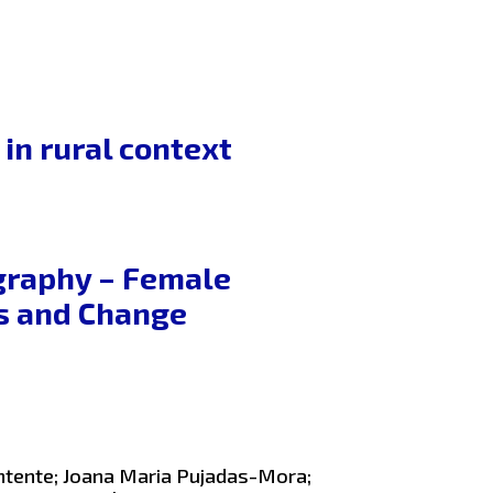
in rural context
graphy – Female
es and Change
ntente; Joana Maria Pujadas-Mora;