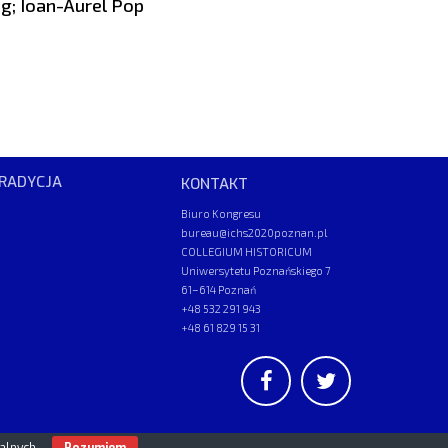
g; Ioan-Aurel Pop
RADYCJA
KONTAKT
Biuro Kongresu
bureau@ichs2020poznan.pl
COLLEGIUM HISTORICUM
Uniwersytetu Poznańskiego 7
61–614 Poznań
+48 532 291 943
+48 61 829 15 31
UAM
/
PAN
© 2026