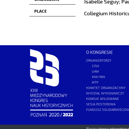
Isabelle Seguy; Pa
PLACE
Collegium Historic
O KONGRESIE
ORGANIZATORZY
CISH
UAM
KNH PAN
MTP
KOMITET ORGANIZACYJNY
WYDZIAŁ WYKONAWCZY
KOMISJE AFILIOWANE
SESJA POSTEROWA
FUNDUSZ SOLIDARNOŚCIO
PCSS