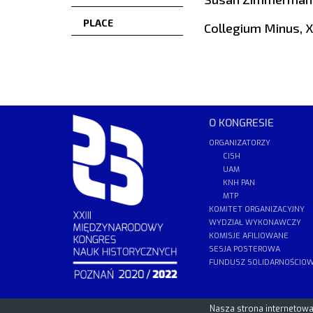
PLACE
Collegium Minus, X
O KONGRESIE
ORGANIZATORZY
CISH
UAM
KNH PAN
MTP
KOMITET ORGANIZACYJNY
WYDZIAŁ WYKONAWCZY
KOMISJE AFILIOWANE
SESJA POSTEROWA
FUNDUSZ SOLIDARNOŚCIO
PCSS
Nasza strona internetowa 