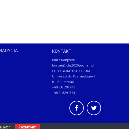
RADYCJA
KONTAKT
Biuro Kongresu
bureau@ichs2020poznan.pl
COLLEGIUM HISTORICUM
Uniwersytetu Poznańskiego 7
61–614 Poznań
+48 532 291 943
+48 61 829 15 31
UAM
/
PAN
© 2026
nalnych.
Rozumiem