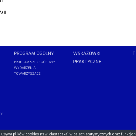
VII
PROGRAM OGÓLNY
WSKAZÓWKI
T
PRAKTYCZNE
PROGRAM SZCZEGÓŁOWY
WYDARZENIA
TOWARZYSZĄCE
WY
używa plików cookies (tzw. ciasteczka) w celach statystycznych oraz funkcjo