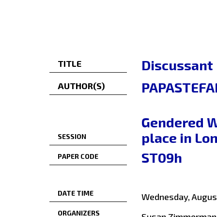
Discussant
TITLE
PAPASTEFA
AUTHOR(S)
Gendered W
place in Lo
SESSION
ST09h
PAPER CODE
DATE TIME
Wednesday, August
ORGANIZERS
Susan Zimmerman