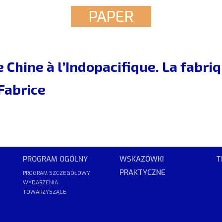
PAPER
e Chine à l’Indopacifique. La fabr
abrice
PROGRAM OGÓLNY
WSKAZÓWKI
T
PRAKTYCZNE
PROGRAM SZCZEGÓŁOWY
WYDARZENIA
TOWARZYSZĄCE