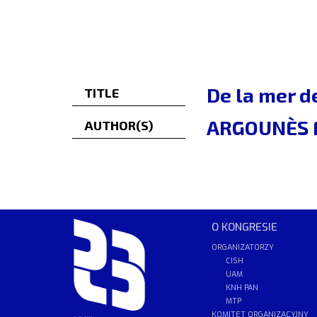
De la mer d
TITLE
ARGOUNÈS F
AUTHOR(S)
O KONGRESIE
ORGANIZATORZY
CISH
UAM
KNH PAN
MTP
KOMITET ORGANIZACYJNY