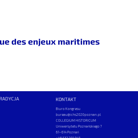
ique des enjeux maritimes
RADYCJA
KONTAKT
Biuro Kongresu
bureau@ichs2020poznan.pl
COLLEGIUM HISTORICUM
Uniwersytetu Poznańskiego 7
61–614 Poznań
+48 532 291 943