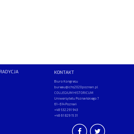
RADYCJA
KONTAKT
Biuro Kongresu
bureau@ichs2020poznan.pl
COLLEGIUM HISTORICUM
Uniwersytetu Poznańskiego 7
61–614 Poznań
+48 532 291 943
+48 61 829 15 31