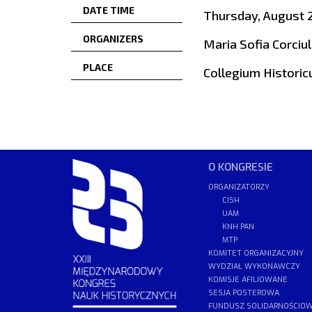
DATE TIME
Thursday, August 2
ORGANIZERS
Maria Sofia Corciul
PLACE
Collegium Historic
O KONGRESIE
ORGANIZATORZY
CISH
UAM
KNH PAN
MTP
KOMITET ORGANIZACYJNY
WYDZIAŁ WYKONAWCZY
KOMISJE AFILIOWANE
SESJA POSTEROWA
FUNDUSZ SOLIDARNOŚCIO