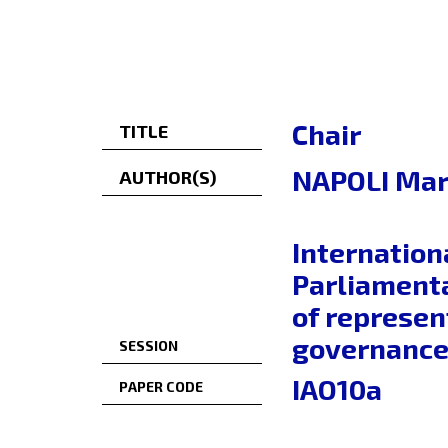
Chair
TITLE
NAPOLI Mari
AUTHOR(S)
Internation
Parliamenta
of represen
governance 
SESSION
IAO10a
PAPER CODE