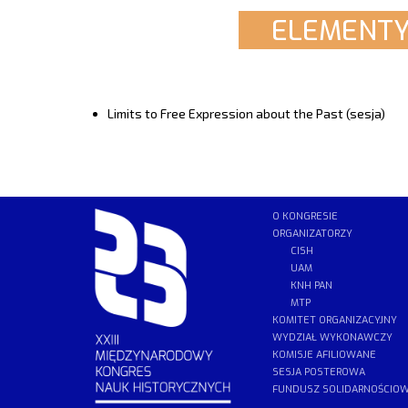
ELEMENTY
Limits to Free Expression about the Past (sesja)
O KONGRESIE
ORGANIZATORZY
CISH
UAM
KNH PAN
MTP
KOMITET ORGANIZACYJNY
WYDZIAŁ WYKONAWCZY
KOMISJE AFILIOWANE
SESJA POSTEROWA
FUNDUSZ SOLIDARNOŚCIO