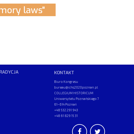
ory laws"
RADYCJA
KONTAKT
Biuro Kongresu
bureau@ichs2020poznan.pl
COLLEGIUM HISTORICUM
Uniwersytetu Poznańskiego 7
61–614 Poznań
+48 532 291 943
+48 61 829 15 31