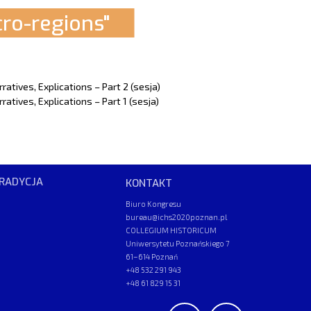
o-regions"
atives, Explications – Part 2 (sesja)
tives, Explications – Part 1 (sesja)
RADYCJA
KONTAKT
Biuro Kongresu
bureau@ichs2020poznan.pl
COLLEGIUM HISTORICUM
Uniwersytetu Poznańskiego 7
61–614 Poznań
+48 532 291 943
+48 61 829 15 31