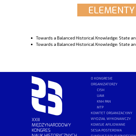
ELEMENTY 
Towards a Balanced Historical Knowledge: State and 
Towards a Balanced Historical Knowledge: State and 
O KONGRESIE
ORGANIZATORZY
CISH
UAM
KNH PAN
MTP
KOMITET ORGANIZACYJNY
WYDZIAŁ WYKONAWCZY
KOMISJE AFILIOWANE
SESJA POSTEROWA