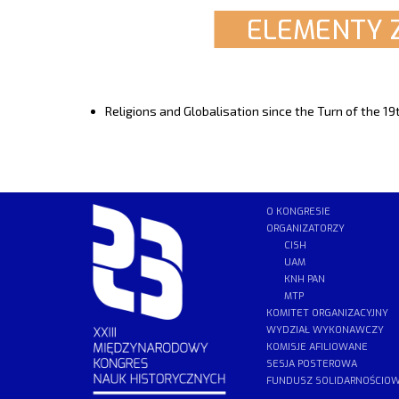
ELEMENTY 
Religions and Globalisation since the Turn of the 19
O KONGRESIE
ORGANIZATORZY
CISH
UAM
KNH PAN
MTP
KOMITET ORGANIZACYJNY
WYDZIAŁ WYKONAWCZY
KOMISJE AFILIOWANE
SESJA POSTEROWA
FUNDUSZ SOLIDARNOŚCIO