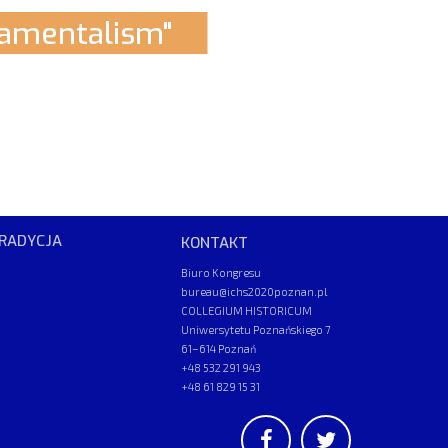
mentalism"
RADYCJA
KONTAKT
Biuro Kongresu
bureau@ichs2020poznan.pl
COLLEGIUM HISTORICUM
Uniwersytetu Poznańskiego 7
61–614 Poznań
+48 532 291 943
+48 61 829 15 31