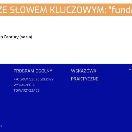
ZE SŁOWEM KLUCZOWYM: "funda
th Century (sesja)
PROGRAM OGÓLNY
WSKAZÓWKI
T
PRAKTYCZNE
PROGRAM SZCZEGÓŁOWY
WYDARZENIA
TOWARZYSZĄCE
WY