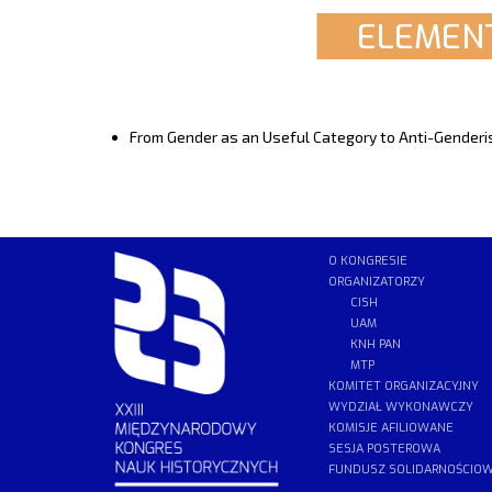
ELEMENT
From Gender as an Useful Category to Anti-Genderi
O KONGRESIE
ORGANIZATORZY
CISH
UAM
KNH PAN
MTP
KOMITET ORGANIZACYJNY
WYDZIAŁ WYKONAWCZY
KOMISJE AFILIOWANE
SESJA POSTEROWA
FUNDUSZ SOLIDARNOŚCIO