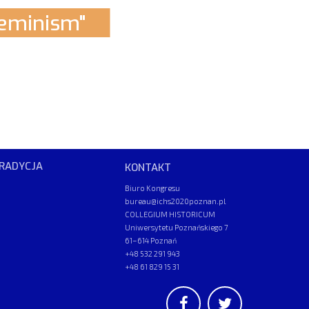
eminism"
RADYCJA
KONTAKT
Biuro Kongresu
bureau@ichs2020poznan.pl
COLLEGIUM HISTORICUM
Uniwersytetu Poznańskiego 7
61–614 Poznań
+48 532 291 943
+48 61 829 15 31