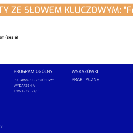
Y ZE SŁOWEM KLUCZOWYM: "F
sm (sesja)
PROGRAM OGÓLNY
WSKAZÓWKI
T
PRAKTYCZNE
PROGRAM SZCZEGÓŁOWY
WYDARZENIA
TOWARZYSZĄCE
WY