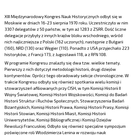
XIII Międzynarodowy Kongres Nauk Historycznych odbył się w
Moskwie w dniach 16-23 sierpnia 1970 roku. Uczestniczyło w nim
3307 delegatów z 50 państw, w tym aż 1283 z ZSRR. Dość liczne
delegacje przybyły z innych krajów bloku wschodniego, wśród
nich najliczniejsza z Polski (162 uczonych), następnie z Bułgarii
(160), NRD (130) oraz Węgier (110). Ponadto z USA przyjechało 223
historyków, z Francji 173, z Jugosławii 118, a z RFN 108.
W programie Kongresu znalazły się dwa tzw. wielkie tematy.
Pierwszy z nich dotyczył metodologii historii, drugi dziejów
kontynentów. Oprócz tego obradowały sekcje chronologiczne. W
trakcie Kongresu odbyły się również spotkania wielu komisji i
stowarzyszeń afiliowanych przy CISH, w tym Komisji Historii II
Wojny Światowej, Komisji Historii Wojskowości, Komisji do Badań
Historii Struktur i Ruchów Społecznych, Stowarzyszenia Badań
Bizantyjskich, Komisji Historii Prawa, Komisji Historii Prasy, Komisji
Historii Słowian, Komisji Historii Miast, Komisji Historii
Uniwersytetów, Komisji Bibliograficznej i Komisji Dziejów
Rewolucji Francuskiej. Odbyło się również specjalne sympozjum
poświęcone roli Włodzimierza Lenina w rozwoju nauk