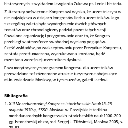
historycznych, z wykładem Jewgienija Żukowa pt. Lenin i historia.
Z literatury poświęconej Kongresowi wynika, że uczestniczyła w
nim największa w dziejach kongresów liczba uczestników. Jego
szczególną zaletą było wyodrębnienie dwóch głównych
tematów oraz chronologiczny podział pozostałych sesji.
Chwalono organizację i przygotowanie oraz to, że Kongres
przebiegł w atmosferze swobodnej wymiany poglądów.
Część wykładów, po zaakceptowaniu przez Prezydium Kongresu,
została przetłumaczona, wydrukowana i rozdana, bądź
rozesłana wcześniej uczestnikom dyskusji.
Poza merytorycznym programem Kongresu, dla uczestników
przewidziano też różnorodne atrakcje turystyczne obejmujące
mi.in. zwiedzanie Moskwy, w tym muzeów, galerii i cerkwi.
Bibliografia
XIII Mezhdunarodnyj Kongress Istoricheskikh Nauk 16-23
avgusta 1970 g., SSSR, Moskva
, w: Rossijskie istoriki na
mezhdunarodnykh kongressakh istoricheskikh nauk 1900-200
gg. Istoricheskij obzor, red. Sergej L. Tikhvinskij, Moskva 2005, s.
70-83.