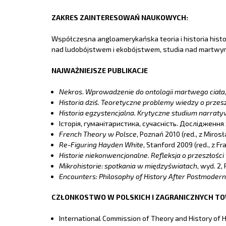
ZAKRES ZAINTERESOWAŃ NAUKOWYCH:
Współczesna angloamerykańska teoria i historia histo
nad ludobójstwem i ekobójstwem, studia nad martwym c
NAJWAŻNIEJSZE PUBLIKACJE
Nekros. Wprowadzenie do ontologii martwego ciała
Historia dziś. Teoretyczne problemy wiedzy o przesz
Historia egzystencjalna. Krytyczne studium narrat
Історія, гуманітаристика, сучасність. Дослідження 
French Theory w Polsce
, Poznań 2010 (red., z Miro
Re-Figuring Hayden White
, Stanford 2009 (red., z 
Historie niekonwencjonalne. Refleksja o przeszłośc
Mikrohistorie: spotkania w międzyświatach
, wyd. 2
Encounters: Philosophy of History After Postmoder
CZŁONKOSTWO W POLSKICH I ZAGRANICZNYCH T
International Commission of Theory and History of 