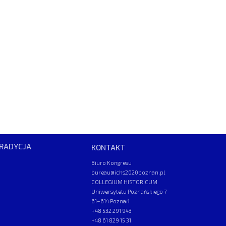
RADYCJA
KONTAKT
Biuro Kongresu
bureau@ichs2020poznan.pl
COLLEGIUM HISTORICUM
Uniwersytetu Poznańskiego 7
61–614 Poznań
+48 532 291 943
+48 61 829 15 31