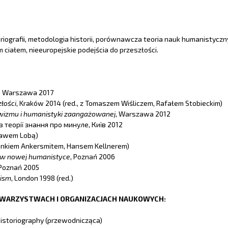
riografii, metodologia historii, porównawcza teoria nauk humanistyczn
iałem, nieeuropejskie podejścia do przeszłości.
, Warszawa 2017
łości
, Kraków 2014 (red., z Tomaszem Wiśliczem, Rafałem Stobieckim)
ywizmu i humanistyki zaangażowanej
, Warszawa 2012
з теорії знання про минуле, Київ 2012
sławem Lobą)
Frankiem Ankersmitem, Hansem Kellnerem)
i w nowej humanistyce
, Poznań 2006
, Poznań 2005
nism
, London 1998 (red.)
OWARZYSTWACH I ORGANIZACJACH NAUKOWYCH:
Historiography (przewodnicząca)