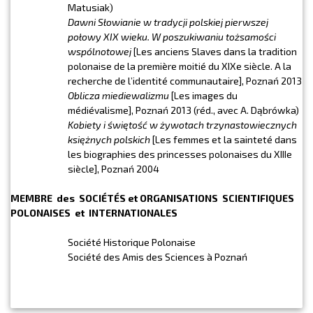
Matusiak)
Dawni Słowianie w tradycji polskiej pierwszej
połowy XIX wieku
.
W poszukiwaniu tożsamości
wspólnotowej
[Les anciens Slaves dans la tradition
polonaise de la première moitié du XIXe siècle. A la
recherche de l’identité communautaire], Poznań 2013
Oblicza miediewalizmu
[Les images du
médiévalisme], Poznań 2013 (réd., avec A. Dąbrówka)
Kobiety i świętość w żywotach trzynastowiecznych
księżnych polskich
[Les femmes et la sainteté dans
les biographies des princesses polonaises du XIIIe
siècle], Poznań 2004
MEMBRE des SOCIÉTÉS et ORGANISATIONS SCIENTIFIQUES
POLONAISES et INTERNATIONALES
Société Historique Polonaise
Société des Amis des Sciences à Poznań