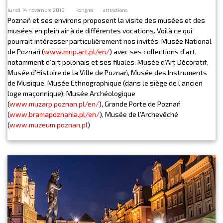
lundi 14 novembre 2016
kongres
attractions
Poznań et ses environs proposent la visite des musées et des
musées en plein air à de différentes vocations. Voilà ce qui
pourrait intéresser particulièrement nos invités: Musée National
de Poznań (
www.mnp.art.pl/en/
) avec ses collections d’art,
notamment d’art polonais et ses filiales: Musée d’Art Décoratif,
Musée d’Histoire de la Ville de Poznań, Musée des Instruments
de Musique, Musée Ethnographique (dans le siège de l’ancien
loge maçonnique); Musée Archéologique
(
www.muzarp.poznan.pl/en/
), Grande Porte de Poznań
(
www.bramapoznania.pl/en/
), Musée de l’Archevêché
(
www.muzeum.poznan.pl
)