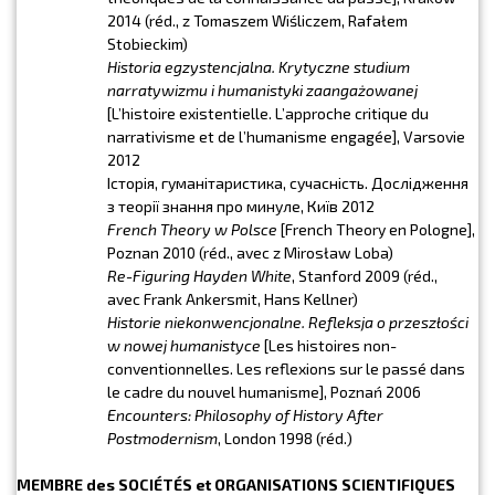
2014 (réd., z Tomaszem Wiśliczem, Rafałem
Stobieckim)
Historia egzystencjalna. Krytyczne studium
narratywizmu i humanistyki zaangażowanej
[L’histoire existentielle. L’approche critique du
narrativisme et de l’humanisme engagée], Varsovie
2012
Історія, гуманітаристика, сучасність. Дослідження
з теорії знання про минуле, Київ 2012
French Theory w Polsce
[French Theory en Pologne],
Poznan 2010 (réd., avec z Mirosław Loba)
Re-Figuring Hayden White
, Stanford 2009 (réd.,
avec Frank Ankersmit, Hans Kellner)
Historie niekonwencjonalne. Refleksja o przeszłości
w nowej humanistyce
[Les histoires non-
conventionnelles. Les reflexions sur le passé dans
le cadre du nouvel humanisme], Poznań 2006
Encounters: Philosophy of History After
Postmodernism
, London 1998 (réd.)
MEMBRE des SOCIÉTÉS et ORGANISATIONS SCIENTIFIQUES