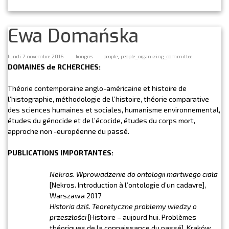
Ewa Domańska
,
lundi 7 novembre 2016
kongres
people
people_organizing_committee
DOMAINES de RCHERCHES:
Théorie contemporaine anglo-américaine et histoire de
l’histographie, méthodologie de l’histoire, théorie comparative
des sciences humaines et sociales, humanisme environnemental,
études du génocide et de l’écocide, études du corps mort,
approche non -européenne du passé.
PUBLICATIONS IMPORTANTES:
Nekros. Wprowadzenie do ontologii martwego ciała
[Nekros. Introduction à l’ontologie d’un cadavre],
Warszawa 2017
Historia dziś. Teoretyczne problemy wiedzy o
przeszłości
[Histoire – aujourd’hui. Problèmes
théoriques de la connaissance du passé], Kraków