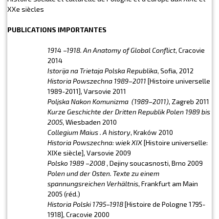
XXe siècles
PUBLICATIONS IMPORTANTES
1914 –1918. An Anatomy of Global Conflict
, Cracovie
2014
Istorija na Trietaja Polska Republika
, Sofia, 2012
Historia Powszechna 1989–2011
[Histoire universelle
1989-2011], Varsovie 2011
Poljska Nakon Komunizma (1989–2011)
, Zagreb 2011
Kurze Geschichte der Dritten Republik Polen 1989 bis
2005
, Wiesbaden 2010
Collegium Maius . A history
, Kraków 2010
Historia Powszechna: wiek XIX
[Histoire universelle:
XIXe siècle], Varsovie 2009
Polsko 1989 –2008
, Dejiny soucasnosti, Brno 2009
Polen und der Osten. Texte zu einem
spannungsreichen Verhältnis
, Frankfurt am Main
2005 (réd.)
Historia Polski 1795–1918
[Histoire de Pologne 1795-
1918], Cracovie 2000