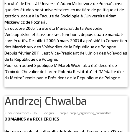
Faculté de Droit à l’Université Adam Mickiewicz de Poznań ainsi
que des études postuniversitaires en matière de politique et de
gestion locale à la Faculté de Sociologie à l’Université Adam
Mickiewicz de Poznań .
En octobre 2005 il a été élu Maréchal de la Voïévodie
Wielkopolskie et il assure ses fonctions depuis quatre mandats
consécutifs. De juillet 2006 à mars 2007 il a présidé la Convention
des Maréchaux des Voïévodies de la République de Pologne.
Depuis février 2011 il est Vice-Président de l’Union des Voïévodies
de la République de Pologne.
Pour son activité publique M.Marek Woźniak a été décoré de
“Croix de Chevalier de l’ordre Polonia Restituta” et “Médaille d’or
du Mérite”, remis par le Président de la République de Pologne.
Andrzej Chwalba
,
lundi 7 novembre 2016
kongres
people
people_organizing_committee
DOMAINES de RECHERCHES
Histoire sociale et culturelle de Pologne et d’Europe aux XIXe et