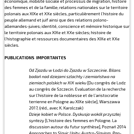
économique, mobilité sociale et processus de migration, histoire
des femmes et de la famille; relations nationales sur le territoire
polonais aux XIXe et XXe siècles, particulièrement l’histoire du
peuple allemand et juif ainsi que des relations polono-
allemandes-juives; identité, conscience et mémoire historique sur
le territoire polonais aux XIXe et XXe siècles; histoire de
l’histographie et ressources documentaires des XIXe et XXe
siècles.
PUBLICATIONS IMPORTANTES
Od Zjazdu w Łodzi do Zjazdu w Szczecinie. Bilans
badań nad dziejami szlachty i ziemiaństwa na
ziemiach polskich w XIX wieku
[Du congrès de Lodz
au congrès de Szczecin. Evaluation de la recherche
sur l’histoire de la noblesse et de l’aristocratie
terrienne en Pologne au XIXe siècle], Warszawa
2017, (réd., avec K. Karolczak)
Dzieje kobiet w Polsce. Dyskusja wokół przyszłej
syntezy
[L’histoire des femmes en Pologne. La
discussion autour du futur synthèse], Poznań 2014
Approaches to Slavic Unity: Austro-Slavism, Pan-