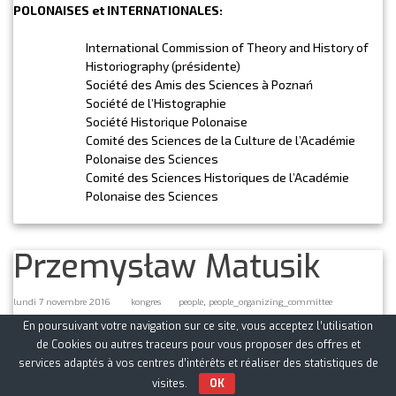
POLONAISES et INTERNATIONALES:
International Commission of Theory and History of
Historiography (présidente)
Société des Amis des Sciences à Poznań
Société de l’Histographie
Société Historique Polonaise
Comité des Sciences de la Culture de l’Académie
Polonaise des Sciences
Comité des Sciences Historiques de l’Académie
Polonaise des Sciences
Przemysław Matusik
,
lundi 7 novembre 2016
kongres
people
people_organizing_committee
DOMAINES de RECHERCHES
En poursuivant votre navigation sur ce site, vous acceptez l’utilisation
de Cookies ou autres traceurs pour vous proposer des offres et
Histoire de Pologne, particulièrement de la région de Poznań au
services adaptés à vos centres d’intérêts et réaliser des statistiques de
XIXe siècle; histoire du travail organique; histoire de l’Eglise dans
visites.
OK
les temps modernes du XIXe au XXe siècle; religion et processus