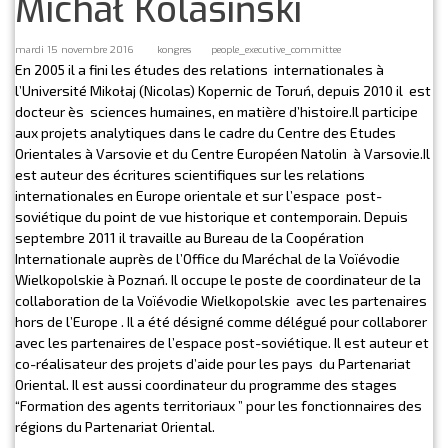
Michał Kolasiński
mardi 15 novembre 2016
kongres
people_executive_committee
En 2005 il a fini les études des relations internationales à
l’Université Mikołaj (Nicolas) Kopernic de Toruń, depuis 2010 il est
docteur ès sciences humaines, en matière d’histoire.Il participe
aux projets analytiques dans le cadre du Centre des Etudes
Orientales à Varsovie et du Centre Européen Natolin à Varsovie.Il
est auteur des écritures scientifiques sur les relations
internationales en Europe orientale et sur l’espace post-
soviétique du point de vue historique et contemporain. Depuis
septembre 2011 il travaille au Bureau de la Coopération
Internationale auprès de l’Office du Maréchal de la Voïévodie
Wielkopolskie à Poznań. Il occupe le poste de coordinateur de la
collaboration de la Voïévodie Wielkopolskie avec les partenaires
hors de l’Europe . Il a été désigné comme délégué pour collaborer
avec les partenaires de l’espace post-soviétique. Il est auteur et
co-réalisateur des projets d’aide pour les pays du Partenariat
Oriental. Il est aussi coordinateur du programme des stages
“Formation des agents territoriaux ” pour les fonctionnaires des
régions du Partenariat Oriental.