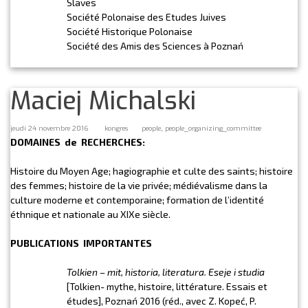
Slaves
Société Polonaise des Etudes Juives
Société Historique Polonaise
Société des Amis des Sciences à Poznań
Maciej Michalski
,
jeudi 24 novembre 2016
kongres
people
people_organizing_committee
DOMAINES de RECHERCHES:
Histoire du Moyen Age; hagiographie et culte des saints; histoire
des femmes; histoire de la vie privée; médiévalisme dans la
culture moderne et contemporaine; formation de l’identité
éthnique et nationale au XIXe siècle.
PUBLICATIONS IMPORTANTES
Tolkien – mit, historia, literatura
. Eseje i studia
[Tolkien- mythe, histoire, littérature. Essais et
études], Poznań 2016 (réd., avec Z. Kopeć, P.