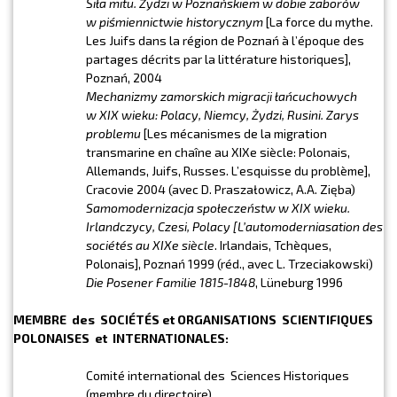
Siła mitu. Żydzi w Poznańskiem w dobie zaborów
w piśmiennictwie historycznym
[La force du mythe.
Les Juifs dans la région de Poznań à l’époque des
partages décrits par la littérature historiques],
Poznań, 2004
Mechanizmy zamorskich migracji łańcuchowych
w XIX wieku: Polacy, Niemcy, Żydzi, Rusini. Zarys
problemu
[Les mécanismes de la migration
transmarine en chaîne au XIXe siècle: Polonais,
Allemands, Juifs, Russes. L’esquisse du problème],
Cracovie 2004 (avec D. Praszałowicz, A.A. Zięba)
Samomodernizacja społeczeństw w XIX wieku.
Irlandczycy, Czesi, Polacy [
L’automoderniasation des
sociétés au XIXe siècle
. Irlandais, Tchèques,
Polonais], Poznań 1999 (réd., avec L. Trzeciakowski)
Die Posener Familie 1815-1848
, Lüneburg 1996
MEMBRE des SOCIÉTÉS et ORGANISATIONS SCIENTIFIQUES
POLONAISES et INTERNATIONALES:
Comité international des Sciences Historiques
(membre du directoire)