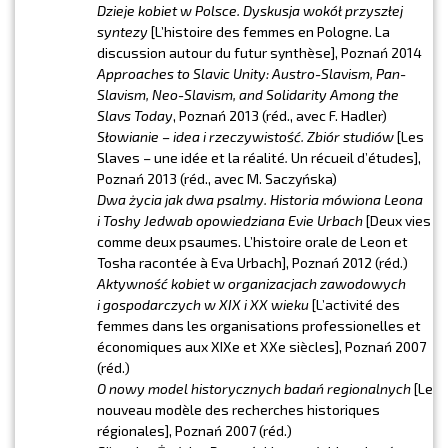
Dzieje kobiet w Polsce. Dyskusja wokół przyszłej
syntezy
[L’histoire des femmes en Pologne. La
discussion autour du futur synthèse], Poznań 2014
Approaches to Slavic Unity: Austro-Slavism, Pan-
Slavism, Neo-Slavism, and Solidarity Among the
Slavs Today
, Poznań 2013 (réd., avec F. Hadler)
Słowianie – idea i rzeczywistość. Zbiór studiów
[Les
Slaves – une idée et la réalité
.
Un récueil d’études],
Poznań 2013 (réd., avec M. Saczyńska)
Dwa życia jak dwa psalmy. Historia mówiona Leona
i Toshy Jedwab opowiedziana Evie Urbach
[Deux vies
comme deux psaumes. L’histoire orale de Leon et
Tosha racontée à Eva Urbach], Poznań 2012 (réd.)
Aktywność kobiet w organizacjach zawodowych
i gospodarczych w XIX i XX wieku
[L’activité des
femmes dans les organisations professionelles et
économiques aux XIXe et XXe siècles], Poznań 2007
(réd.)
O nowy model historycznych badań regionalnych
[Le
nouveau modèle des recherches historiques
régionales], Poznań 2007 (réd.)