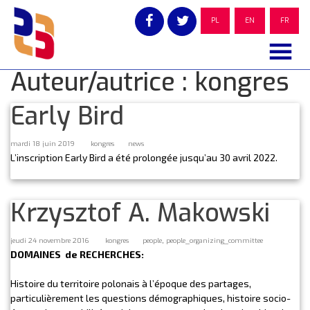
Skip
to
PL
EN
FR
content
Auteur/autrice :
kongres
Early Bird
mardi 18 juin 2019
kongres
news
L’inscription Early Bird a été prolongée jusqu’au 30 avril 2022.
Krzysztof A. Makowski
,
jeudi 24 novembre 2016
kongres
people
people_organizing_committee
DOMAINES de RECHERCHES:
Histoire du territoire polonais à l’époque des partages,
particulièrement les questions démographiques, histoire socio-