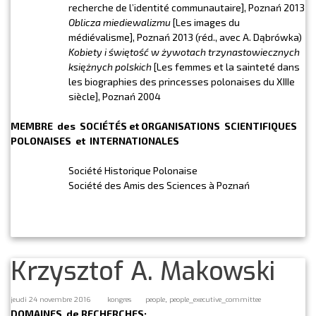
recherche de l’identité communautaire], Poznań 2013
Oblicza miediewalizmu
[Les images du
médiévalisme], Poznań 2013 (réd., avec A. Dąbrówka)
Kobiety i świętość w żywotach trzynastowiecznych
księżnych polskich
[Les femmes et la sainteté dans
les biographies des princesses polonaises du XIIIe
siècle], Poznań 2004
MEMBRE des SOCIÉTÉS et ORGANISATIONS SCIENTIFIQUES
POLONAISES et INTERNATIONALES
Société Historique Polonaise
Société des Amis des Sciences à Poznań
Krzysztof A. Makowski
,
jeudi 24 novembre 2016
kongres
people
people_executive_committee
DOMAINES de RECHERCHES: