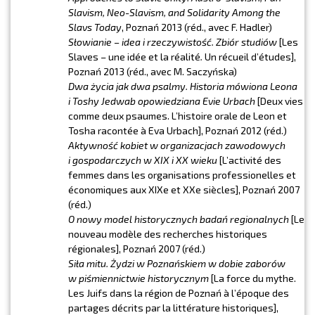
Slavism, Neo-Slavism, and Solidarity Among the
Slavs Today
, Poznań 2013 (réd., avec F. Hadler)
Słowianie – idea i rzeczywistość. Zbiór studiów
[Les
Slaves – une idée et la réalité
.
Un récueil d’études],
Poznań 2013 (réd., avec M. Saczyńska)
Dwa życia jak dwa psalmy. Historia mówiona Leona
i Toshy Jedwab opowiedziana Evie Urbach
[Deux vies
comme deux psaumes. L’histoire orale de Leon et
Tosha racontée à Eva Urbach], Poznań 2012 (réd.)
Aktywność kobiet w organizacjach zawodowych
i gospodarczych w XIX i XX wieku
[L’activité des
femmes dans les organisations professionelles et
économiques aux XIXe et XXe siècles], Poznań 2007
(réd.)
O nowy model historycznych badań regionalnych
[Le
nouveau modèle des recherches historiques
régionales], Poznań 2007 (réd.)
Siła mitu. Żydzi w Poznańskiem w dobie zaborów
w piśmiennictwie historycznym
[La force du mythe.
Les Juifs dans la région de Poznań à l’époque des
partages décrits par la littérature historiques],