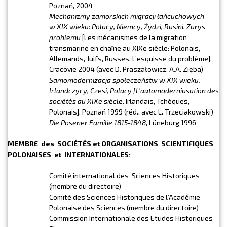
Poznań, 2004
Mechanizmy zamorskich migracji łańcuchowych
w XIX wieku: Polacy, Niemcy, Żydzi, Rusini. Zarys
problemu
[Les mécanismes de la migration
transmarine en chaîne au XIXe siècle: Polonais,
Allemands, Juifs, Russes. L’esquisse du problème],
Cracovie 2004 (avec D. Praszałowicz, A.A. Zięba)
Samomodernizacja społeczeństw w XIX wieku.
Irlandczycy, Czesi, Polacy [
L’automoderniasation des
sociétés au XIXe siècle
. Irlandais, Tchèques,
Polonais], Poznań 1999 (réd., avec L. Trzeciakowski)
Die Posener Familie 1815-1848
, Lüneburg 1996
MEMBRE des SOCIÉTÉS et ORGANISATIONS SCIENTIFIQUES
POLONAISES et INTERNATIONALES:
Comité international des Sciences Historiques
(membre du directoire)
Comité des Sciences Historiques de l’Académie
Polonaise des Sciences (membre du directoire)
Commission Internationale des Etudes Historiques