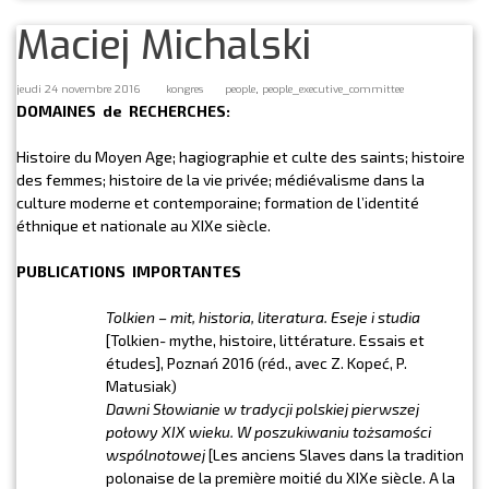
Maciej Michalski
,
jeudi 24 novembre 2016
kongres
people
people_executive_committee
DOMAINES de RECHERCHES:
Histoire du Moyen Age; hagiographie et culte des saints; histoire
des femmes; histoire de la vie privée; médiévalisme dans la
culture moderne et contemporaine; formation de l’identité
éthnique et nationale au XIXe siècle.
PUBLICATIONS IMPORTANTES
Tolkien – mit, historia, literatura
. Eseje i studia
[Tolkien- mythe, histoire, littérature. Essais et
études], Poznań 2016 (réd., avec Z. Kopeć, P.
Matusiak)
Dawni Słowianie w tradycji polskiej pierwszej
połowy XIX wieku
.
W poszukiwaniu tożsamości
wspólnotowej
[Les anciens Slaves dans la tradition
polonaise de la première moitié du XIXe siècle. A la