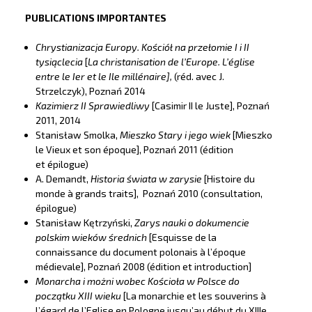
PUBLICATIONS IMPORTANTES
Chrystianizacja Europy. Kościół na przełomie I i II
tysiąclecia
[
La christanisation de l’Europe. L’église
entre le Ier et le Ile millénaire],
(réd. avec J.
Strzelczyk), Poznań 2014
Kazimierz II Sprawiedliwy
[Casimir II le Juste], Poznań
2011, 2014
Stanisław Smolka,
Mieszko Stary i jego wiek
[Mieszko
le Vieux et son époque], Poznań 2011 (édition
et épilogue)
A. Demandt,
Historia świata w zarysie
[Histoire du
monde à grands traits], Poznań 2010 (consultation,
épilogue)
Stanisław Kętrzyński,
Zarys nauki o dokumencie
polskim wieków średnich
[Esquisse de la
connaissance du document polonais à l’époque
médievale], Poznań 2008 (édition et introduction]
Monarcha i możni wobec Kościoła w Polsce do
początku XIII wieku
[La monarchie et les souverins à
l’égard de l’Eglise en Pologne jusqu’au début du XIIIe