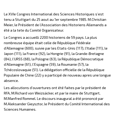
Le XVIe Congres International des Sciences Historiques s’est
tenu a Stuttgart du 25 aout au 1er septembre 1985. M.Christian
Meier, le Président de l’Association des Historiens Allemands a
été a la tete du Comité Organisateur.
Le Congres a accueilli 2200 historiens de 59 pays. La plus
nombreuse équipe était celle de République Fédérale
d’Allemagne (600), suivie par les Etats-Unis (117), l’Italie (111), le
Japon (111), la France (92), la Hongrie (91), la Grande-Bretagne
(84), l’URSS (68), la Pologne (63), la République Démocratique
d’Allemagne (61), l’Espagne (59), la Roumanie (57), la
Tchécoslovaquie (51). La délégation officielle de la République
Populaire de Chine (22) y a participé de nouveau apres une longue
absence.
Les allocutions d’ouvertures ont été faites par le président de
RFA, M.Richard von Weizsäcker, et par le maire de Stuttgart,
M.Manfred Rommel. Le discours inaugural a été prononcé par
M.Aleksander Gieysztor, le Président du Comité International des
Sciences Humaines.