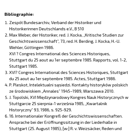
Bibliographie:
Zespół Bundesarchiv, Verband der Historiker und
Historikerinnen Deutschlands e.V., B 510
Max Weber, der Historiker, red. J. Kocka, „Kritische Studien zur
Geschichtswissenschaft”, 73, red. H. Berding, J. Kocka, H.-U.
Wehler, Göttingen 1986.
XVI ? Congres International des Sciences Historiques,
Stuttgart du 25 aout au 1er septembre 1985. Rapports, vol. 1-2,
Stuttgart 1985.
XVI? Congres International des Sciences Historiques, Stuttgart
du 25 aout au 1er septembre 1985. Actes, Stuttgart 1986.
P. Pleskot, Intelektualni sąsiedzi. Kontakty historyków polskich
ze środowiskiem „Annales” 1945–1989, Warszawa 2010.
J. Topolski, XVI Międzynarodowy Kongres Nauk Historycznych w
Stuttgarcie 25 sierpnia-1 września 1985, „Kwartalnik
Historyczny” 93, 1986, s. 925-929.
16. Internationaler Kongreß der Geschichtswissenschaften.
Ansprache bei der Eröffnungssitzung in der Liederhalle in
Stuttgart (25. August 1985), [w:] R. v. Weizsäcker, Reden und