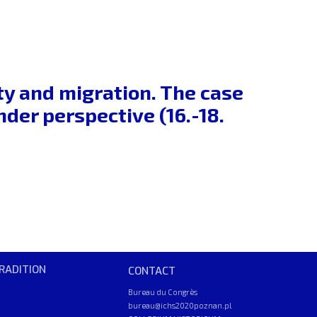
y and migration. The case
er perspective (16.-18.
RADITION
CONTACT
Bureau du Congrès
bureau@ichs2020poznan.pl