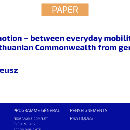
PAPER
tion – between everyday mobilit
ithuanian Commonwealth from gend
eusz
PROGRAMME GÉNÉRAL
RENSEIGNEMENTS
T
PRATIQUES
PROGRAMME COMPLET
ÉVÉNEMENTS
ACCOMPAGNANTS