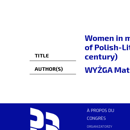
Women in mo
of Polish-L
century)
TITLE
WYŻGA Mat
AUTHOR(S)
À PROPOS DU
CONGRÈS
ORGANIZATORZY