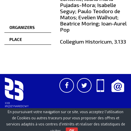
Pujadas-Mora; Isabelle
Seguy; Paulo Teodoro de
Matos; Evelien Walhout;
Beatrice Moring; Ioan-Aurel
ORGANIZERS
Pop
PLACE
Collegium Historicum, 3.133
En poursuivant votre navigation sur ce site, vous acceptez l’utilisation
de Cookies ou autres traceurs pour vous proposer des offres et
services adaptés à vos centres d’intérêts et réaliser des statistiques de
PCSS
UAM
/
PAN
© 2026