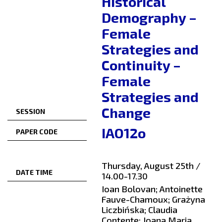
Historical
Demography –
Female
Strategies and
Continuity –
Female
Strategies and
Change
SESSION
IAO12o
PAPER CODE
Thursday, August 25th /
DATE TIME
14.00-17.30
Ioan Bolovan; Antoinette
Fauve-Chamoux; Grażyna
Liczbińska; Claudia
Contente; Joana Maria