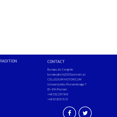
RADITION
CONTACT
Bureau du Congrès
bureau@ichs2020poznan.pl
COLLEGIUM HISTORICUM
Uniwersytetu Poznańskiego 7
61–614 Poznań
+48 532 291 943
+48 61 829 15 31