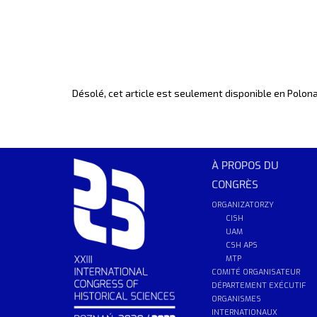
Désolé, cet article est seulement disponible en
Polona
À PROPOS DU
CONGRÈS
ORGANIZATORZY
CISH
UAM
CSH APS
MTP
COMITÉ ORGANISATEUR
DÉPARTEMENT EXÉCUTIF
ORGANISMES
INTERNATIONAUX