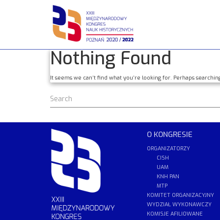
Skip
to
content
Nothing Found
It seems we can’t find what you’re looking for. Perhaps searchin
O KONGRESIE
ORGANIZATORZY
CISH
UAM
KNH PAN
MTP
KOMITET ORGANIZACYJNY
WYDZIAŁ WYKONAWCZY
KOMISJE AFILIOWANE