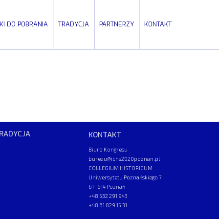
IKI DO POBRANIA
TRADYCJA
PARTNERZY
KONTAKT
RADYCJA
KONTAKT
Biuro Kongresu
bureau@ichs2020poznan.pl
COLLEGIUM HISTORICUM
Uniwersytetu Poznańskiego 7
61–614 Poznań
+48 532 291 943
+48 61 829 15 31