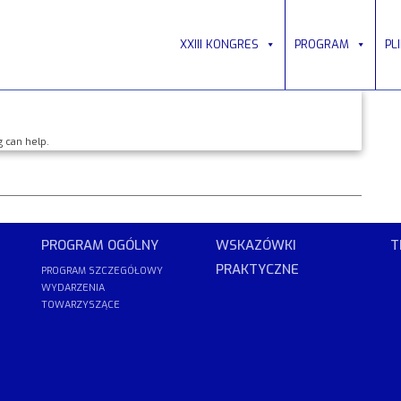
XXIII KONGRES
PROGRAM
PL
g can help.
PROGRAM OGÓLNY
WSKAZÓWKI
T
PRAKTYCZNE
PROGRAM SZCZEGÓŁOWY
WYDARZENIA
TOWARZYSZĄCE