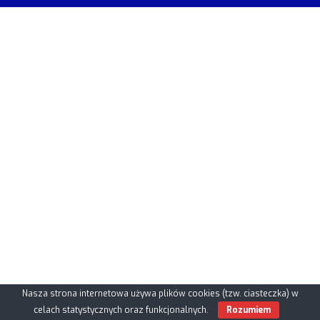
Nasza strona internetowa używa plików cookies (tzw. ciasteczka) w
celach statystycznych oraz funkcjonalnych.
Rozumiem