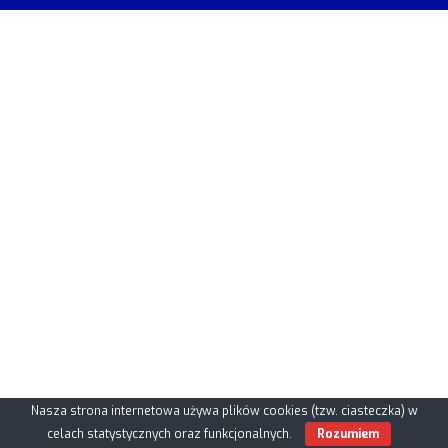
Nasza strona internetowa używa plików cookies (tzw. ciasteczka) w
celach statystycznych oraz funkcjonalnych.
Rozumiem