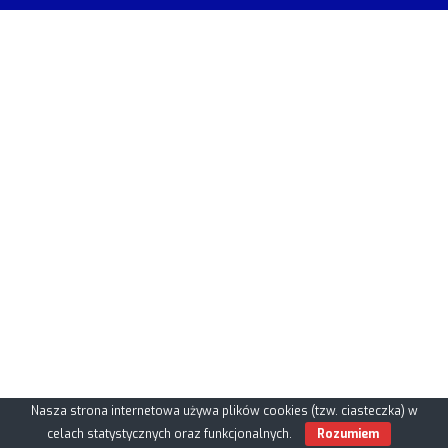
Nasza strona internetowa używa plików cookies (tzw. ciasteczka) w
celach statystycznych oraz funkcjonalnych.
Rozumiem