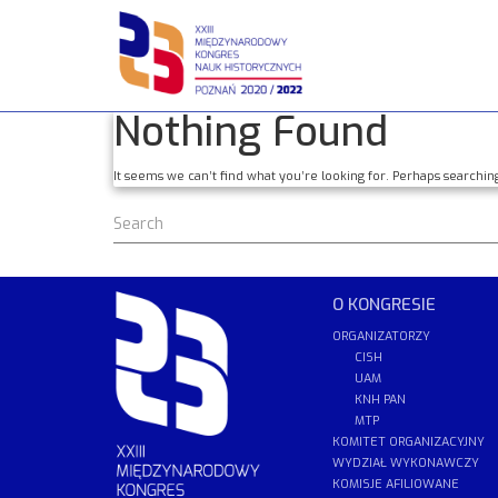
Skip
to
content
Nothing Found
It seems we can’t find what you’re looking for. Perhaps searchin
O KONGRESIE
ORGANIZATORZY
CISH
UAM
KNH PAN
MTP
KOMITET ORGANIZACYJNY
WYDZIAŁ WYKONAWCZY
KOMISJE AFILIOWANE