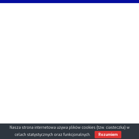
Nasza strona internetowa używa plików cookies (tzw. ciasteczka) w
celach statystycznych oraz funkcjonalnych.
Rozumiem