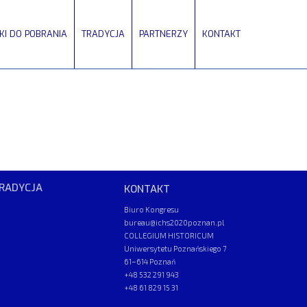
IKI DO POBRANIA
TRADYCJA
PARTNERZY
KONTAKT
RADYCJA
KONTAKT
Biuro Kongresu
bureau@ichs2020poznan.pl
COLLEGIUM HISTORICUM
Uniwersytetu Poznańskiego 7
61–614 Poznań
+48 532 291 943
+48 61 829 15 31