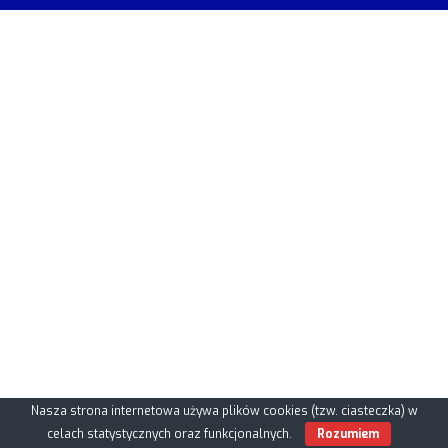
Nasza strona internetowa używa plików cookies (tzw. ciasteczka) w
celach statystycznych oraz funkcjonalnych.
Rozumiem