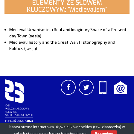
ELEMENTY ZE SŁOWEM
KLUCZOWYM: "Medievalism"
Medieval Urbanism in a Real and Imaginary Space of a Present-
day Town (sesja)
Medieval History and the Great War: Historiography and
Politics (sesja)
Nasza strona internetowa używa plików cookies (tzw. ciasteczka) w
PCSS
UAM
/
PAN
© 2026