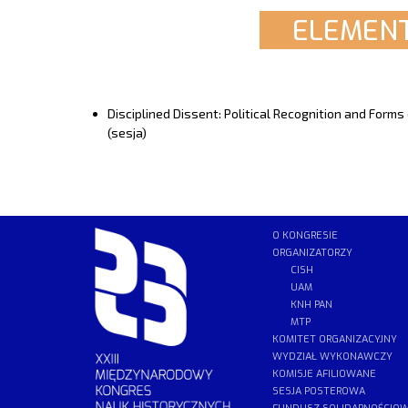
ELEMENT
Disciplined Dissent: Political Recognition and Form
(sesja)
O KONGRESIE
ORGANIZATORZY
CISH
UAM
KNH PAN
MTP
KOMITET ORGANIZACYJNY
WYDZIAŁ WYKONAWCZY
KOMISJE AFILIOWANE
SESJA POSTEROWA