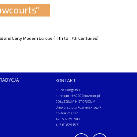
wcourts"
al and Early Modern Europe (11th to 17th Centuries)
RADYCJA
KONTAKT
Biuro Kongresu
bureau@ichs2020poznan.pl
COLLEGIUM HISTORICUM
Uniwersytetu Poznańskiego 7
61–614 Poznań
+48 532 291 943
+48 61 829 15 31