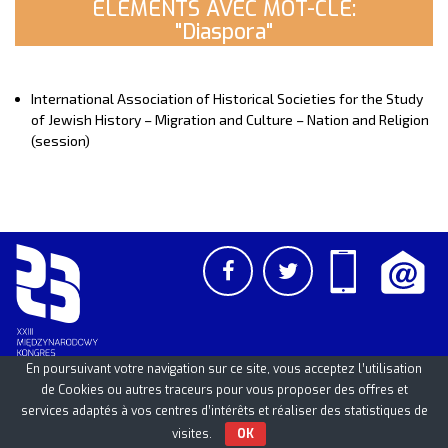
ELEMENTS AVEC MOT-CLE:
"Diaspora"
International Association of Historical Societies for the Study
of Jewish History – Migration and Culture – Nation and Religion
(session)
En poursuivant votre navigation sur ce site, vous acceptez l’utilisation
de Cookies ou autres traceurs pour vous proposer des offres et
services adaptés à vos centres d’intérêts et réaliser des statistiques de
PCSS
UAM
/
PAN
© 2026
visites.
OK